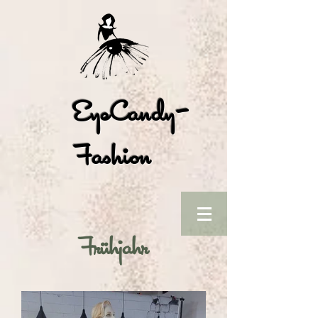
EyeCandy-
Fashion
Frühjahr