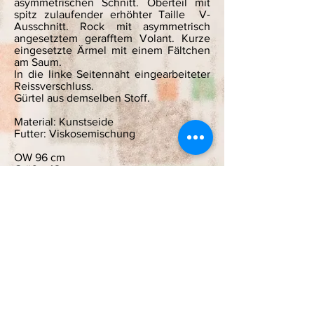
asymmetrischen Schnitt. Oberteil mit
spitz zulaufender erhöhter Taille V-
Ausschnitt. Rock mit asymmetrisch
angesetztem gerafftem Volant. Kurze
eingesetzte Ärmel mit einem Fältchen
am Saum.
In die linke Seitennaht eingearbeiteter
Reissverschluss.
Gürtel aus demselben Stoff.
Material: Kunstseide
Futter: Viskosemischung
OW 96 cm
Größe 42
X
319,- €